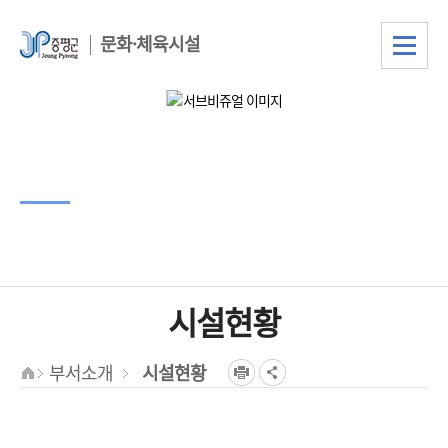
문화·체육시설
서브비주얼
타이틀
서브비주얼 텍스트
시설현황
부서소개
시설현황