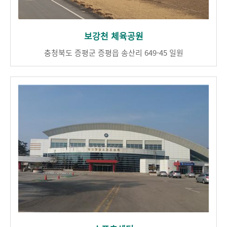
보강천 체육공원
충청북도 증평군 증평읍 송산리 649-45 일원