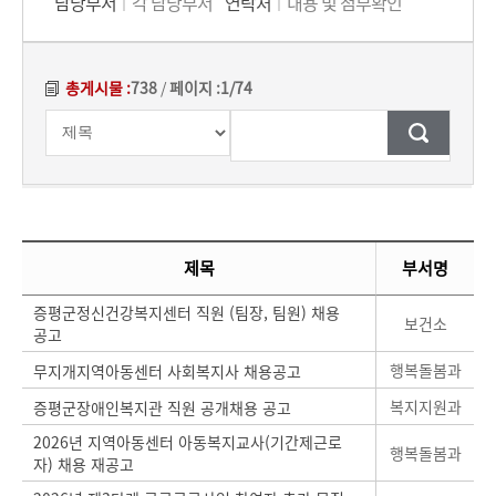
담당부서
각 담당부서
연락처
내용 및 첨부확인
총게시물 :
738
/
페이지 :
1/74
검색조건
검색어
입력
[대표]시험/채용정보 게시글 목록에 대하여 게시글의 순번과 제목, 부서명, 등록일, 조회, 첨부파일 정보를 제공합니다.
제목
부서명
증평군정신건강복지센터 직원 (팀장, 팀원) 채용
보건소
공고
행복돌봄과
무지개지역아동센터 사회복지사 채용공고
복지지원과
증평군장애인복지관 직원 공개채용 공고
2026년 지역아동센터 아동복지교사(기간제근로
행복돌봄과
자) 채용 재공고