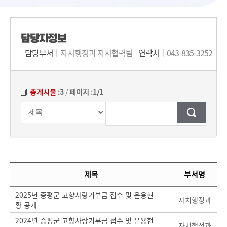
담당자정보
담당부서
자치행정과 자치협력팀
연락처
043-835-3252
총게시물 :
3
/
페이지 :
1/1
검색조건
검색어
입력
[대표]고향사랑기부금 접수‧운용 현황 게시글 목록에 대하여 게시글의 순번과 제목, 부서명, 등록일, 조회, 첨부파일 정보를 제공합니다.
제목
부서명
2025년 증평군 고향사랑기부금 접수 및 운용현
자치행정과
황 공개
2024년 증평군 고향사랑기부금 접수 및 운용현
자치행정과