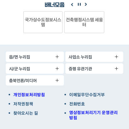
배너모음
국가상수도정보시스
건축행정시스템 세움
템
터
읍/면 누리집
사업소 누리집
시/군 누리집
증평 유관기관
충북언론/미디어
개인정보처리방침
이메일무단수집거부
저작권정책
전화번호
영상정보처리기기 운영관리
찾아오시는 길
방침