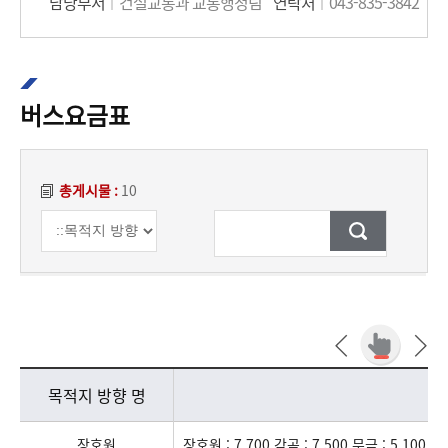
담당부서
건설교통과 교통행정팀
연락처
043-835-3842
버스요금표
총게시물 :
10
버스요금표
목적지 방향 명, 버스 요금표로 나뉘어 설명합니다.
목적지 방향 명
장호원
장호원 : 7,700 감곡 : 7,500 무극 : 5,100 생극